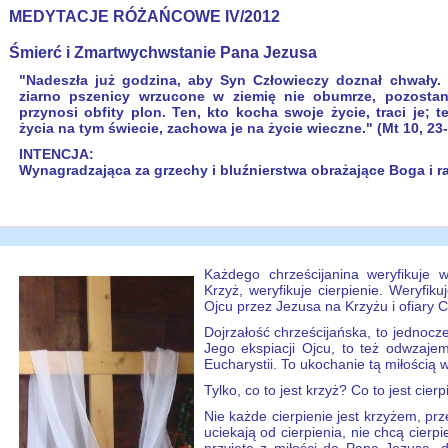
MEDYTACJE RÓŻAŃCOWE IV/2012
Śmierć i Zmartwychwstanie Pana Jezusa
"Nadeszła już godzina, aby Syn Człowieczy doznał chwały.
ziarno pszenicy wrzucone w ziemię nie obumrze, pozostan
przynosi obfity plon. Ten, kto kocha swoje życie, traci je; 
życia na tym świecie, zachowa je na życie wieczne." (Mt 10, 23
INTENCJA:
Wynagradzająca za grzechy i bluźnierstwa obrażające Boga i r
Każdego chrześcijanina weryfikuje 
Krzyż, weryfikuje cierpienie. Weryfiku
Ojcu przez Jezusa na Krzyżu i ofiary C
Dojrzałość chrześcijańska, to jednoc
Jego ekspiacji Ojcu, to też odwzaje
Eucharystii. To ukochanie tą miłością w
Tylko, co to jest krzyż? Co to jest cier
Nie każde cierpienie jest krzyżem, pr
uciekają od cierpienia, nie chcą cierpie