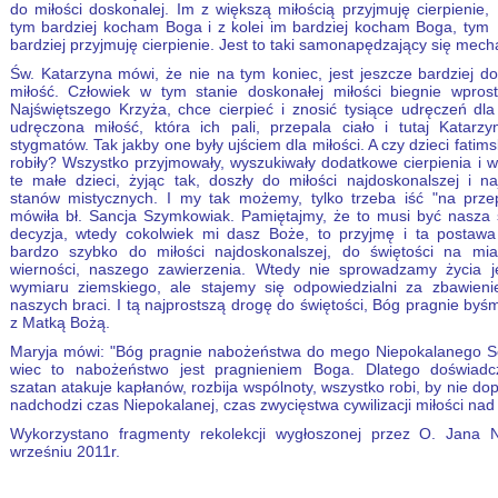
do miłości doskonalej. Im z większą miłością przyjmuję cierpienie,
tym bardziej kocham Boga i z kolei im bardziej kocham Boga, tym
bardziej przyjmuję cierpienie. Jest to taki samonapędzający się mec
Św. Katarzyna mówi, że nie na tym koniec, jest jeszcze bardziej d
miłość. Człowiek w tym stanie doskonałej miłości biegnie wpros
Najświętszego Krzyża, chce cierpieć i znosić tysiące udręczeń dl
udręczona miłość, która ich pali, przepala ciało i tutaj Katarz
stygmatów. Tak jakby one były ujściem dla miłości. A czy dzieci fatims
robiły? Wszystko przyjmowały, wyszukiwały dodatkowe cierpienia i w
te małe dzieci, żyjąc tak, doszły do miłości najdoskonalszej i n
stanów mistycznych. I my tak możemy, tylko trzeba iść "na prze
mówiła bł. Sancja Szymkowiak. Pamiętajmy, że to musi być nasza
decyzja, wtedy cokolwiek mi dasz Boże, to przyjmę i ta postawa
bardzo szybko do miłości najdoskonalszej, do świętości na mia
wierności, naszego zawierzenia. Wtedy nie sprowadzamy życia j
wymiaru ziemskiego, ale stajemy się odpowiedzialni za zbawieni
naszych braci. I tą najprostszą drogę do świętości, Bóg pragnie byśm
z Matką Bożą.
Maryja mówi: "Bóg pragnie nabożeństwa do mego Niepokalanego Se
wiec to nabożeństwo jest pragnieniem Boga. Dlatego doświadc
szatan atakuje kapłanów, rozbija wspólnoty, wszystko robi, by nie d
nadchodzi czas Niepokalanej, czas zwycięstwa cywilizacji miłości na
Wykorzystano fragmenty rekolekcji wygłoszonej przez O. Jan
wrześniu 2011r.