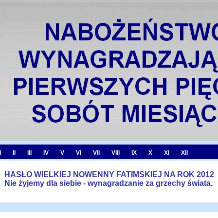
I
II
III
IV
V
VI
VII
VIII
IX
X
XI
XII
HASŁO WIELKIEJ NOWENNY FATIMSKIEJ NA ROK 2012
Nie żyjemy dla siebie - wynagradzanie za grzechy świata.