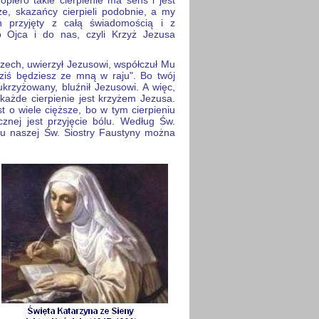
opiero takie cierpienie ma sens i jest
że, skazańcy cierpieli podobnie, a my
n przyjęty z całą świadomością i z
o Ojca i do nas, czyli Krzyż Jezusa
rzech, uwierzył Jezusowi, współczuł Mu
dziś będziesz ze mną w raju". Bo twój
krzyżowany, bluźnił Jezusowi. A więc,
 każde cierpienie jest krzyżem Jezusa.
st o wiele cięższe, bo w tym cierpieniu
znej jest przyjęcie bólu. Według Św.
 u naszej Św. Siostry Faustyny można