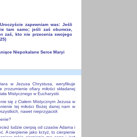
 Uroczyście zapewniam was: Jeśli
ie tam samo; jeśli zaś obumrze,
ten zaś, kto nie przecenia swojego
-25)
aniące Niepokalane Serce Maryi
wiara w Jezusa Chrystusa, weryfikuje
je zrozumienie ofiary miłości składanej
iała Mistycznego w Eucharystii.
zenie się z Ciałem Mistycznym Jezusa w
mnienie tej miłości Bożej danej nam w
szystkich, nawet nieprzyjaciół.
pienie?
zecież ludzie cierpią od czasów Adama i
ć. A cierpienie jako krzyż, to cierpienie