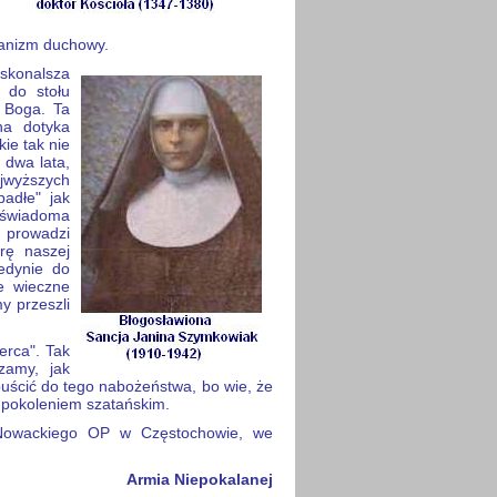
hanizm duchowy.
oskonalsza
t do stołu
a Boga. Ta
yna dotyka
kie tak nie
 dwa lata,
ajwyższych
padłe" jak
 świadoma
 prowadzi
rę naszej
edynie do
e wieczne
y przeszli
rca". Tak
zamy, jak
opuścić do tego nabożeństwa, bo wie, że
d pokoleniem szatańskim.
a Nowackiego OP w Częstochowie, we
Armia Niepokalanej