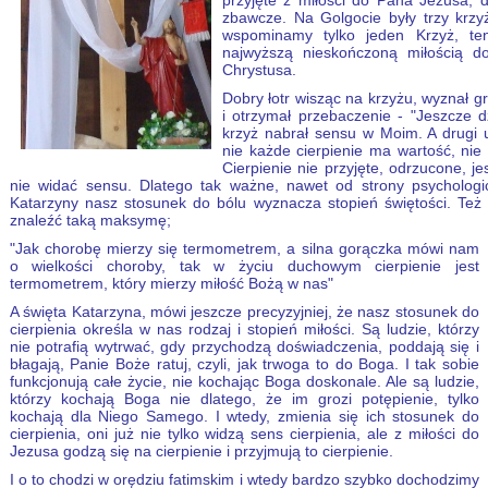
przyjęte z miłości do Pana Jezusa, d
zbawcze. Na Golgocie były trzy krzy
wspominamy tylko jeden Krzyż, te
najwyższą nieskończoną miłością d
Chrystusa.
Dobry łotr wisząc na krzyżu, wyznał g
i otrzymał przebaczenie - "Jeszcze 
krzyż nabrał sensu w Moim. A drugi u
nie każde cierpienie ma wartość, nie
Cierpienie nie przyjęte, odrzucone, je
nie widać sensu. Dlatego tak ważne, nawet od strony psychologic
Katarzyny nasz stosunek do bólu wyznacza stopień świętości. Też
znaleźć taką maksymę;
"Jak chorobę mierzy się termometrem, a silna gorączka mówi nam
o wielkości choroby, tak w życiu duchowym cierpienie jest
termometrem, który mierzy miłość Bożą w nas"
A święta Katarzyna, mówi jeszcze precyzyjniej, że nasz stosunek do
cierpienia określa w nas rodzaj i stopień miłości. Są ludzie, którzy
nie potrafią wytrwać, gdy przychodzą doświadczenia, poddają się i
błagają, Panie Boże ratuj, czyli, jak trwoga to do Boga. I tak sobie
funkcjonują całe życie, nie kochając Boga doskonale. Ale są ludzie,
którzy kochają Boga nie dlatego, że im grozi potępienie, tylko
kochają dla Niego Samego. I wtedy, zmienia się ich stosunek do
cierpienia, oni już nie tylko widzą sens cierpienia, ale z miłości do
Jezusa godzą się na cierpienie i przyjmują to cierpienie.
I o to chodzi w orędziu fatimskim i wtedy bardzo szybko dochodzimy