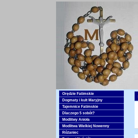
Orędzie Fatimskie
Dogmaty i kult Maryjny
Tajemnice Fatimskie
Dlaczego 5 sobót?
Modlitwy Anioła
Modlitwa Wielkiej Nowenny
Różaniec