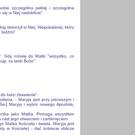
sobie szczególna pełnię i szczególna
 się w Niej nadobficie".
óg stworzył w Niej, Niepokalanej, który
 ludźmi".
". Gdy mówię do Matki "wszystko, co
ję; za laski Boże".
 do ludzi zbawienie".
słania. - Maryja jest przy pierwszym i
Św.[ Maryja i wybór nowego Apostoła,
terska jako Matka. Pomaga wszystkim
a nad jego otwarciem i zamknięciem.
ć Matka Kościoła i świata. Maryja jest
y w Kościele) - dać kobiecie oblicze