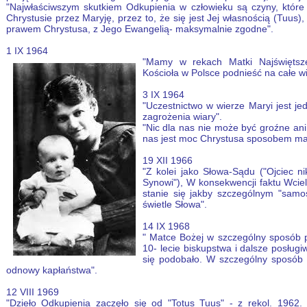
"Najwłaściwszym skutkiem Odkupienia w człowieku są czyny, które
Chrystusie przez Maryję, przez to, że się jest Jej własnością (Tuus
prawem Chrystusa, z Jego Ewangelią- maksymalnie zgodne".
1 IX 1964
"Mamy w rekach Matki Najświętsze
Kościoła w Polsce podnieść na całe wi
3 IX 1964
"Uczestnictwo w wierze Maryi jest j
zagrożenia wiary".
"Nic dla nas nie może być groźne ani s
nas jest moc Chrystusa sposobem ma
19 XII 1966
"Z kolei jako Słowa-Sądu ("Ojciec ni
Synowi"), W konsekwencji faktu Wcie
stanie się jakby szczególnym "samo
świetle Słowa".
14 IX 1968
" Matce Bożej w szczególny sposób 
10- lecie biskupstwa i dalsze posług
się podobało. W szczególny sposób 
odnowy kapłaństwa".
12 VIII 1969
"Dzieło Odkupienia zaczęło się od "Totus Tuus" - z rekol. 1962.