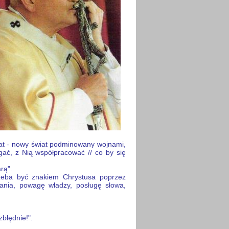
iat - nowy świat podminowany wojnami,
ać, z Nią współpracować // co by się
rą".
zeba być znakiem Chrystusa poprzez
wania, powagę władzy, posługę słowa,
błędnie!".