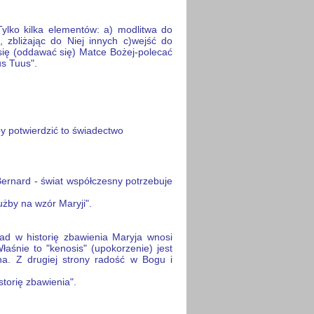
ylko kilka elementów: a) modlitwa do
 zbliżając do Niej innych c)wejść do
 się (oddawać się) Matce Bożej-polecać
us Tuus".
by potwierdzić to świadectwo
 Bernard - świat współczesny potrzebuje
użby na wzór Maryji".
ad w historię zbawienia Maryja wnosi
łaśnie to "kenosis" (upokorzenie) jest
na. Z drugiej strony radość w Bogu i
torię zbawienia".