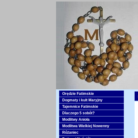
Orędzie Fatimskie
Dogmaty i kult Maryjny
Tajemnice Fatimskie
Dlaczego 5 sobót?
Modlitwy Anioła
Modlitwa Wielkiej Nowenny
Różaniec