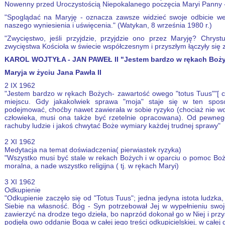
Nowenny przed Uroczystością Niepokalanego poczęcia Maryi Panny - 
"Spoglądać na Maryję - oznacza zawsze widzieć swoje odbicie w
naszego wyniesienia i uświęcenia." (Watykan, 8 września 1980 r.)
"Zwycięstwo, jeśli przyjdzie, przyjdzie ono przez Maryję? Chrys
zwycięstwa Kościoła w świecie współczesnym i przyszłym łączyły się z
KAROL WOJTYŁA - JAN PAWEŁ II "Jestem bardzo w rękach Boż
Maryja w życiu Jana Pawła II
2 IX 1962
"Jestem bardzo w rękach Bożych- zawartość owego "totus Tuus""[ c
miejscu. Gdy jakakolwiek sprawa "moja" staje się w ten spos
podejmować, choćby nawet zawierała w sobie ryzyko (chociaż nie wol
człowieka, musi ona także być rzetelnie opracowana). Od pewneg
rachuby ludzie i jakoś chwytać Boże wymiary każdej trudnej sprawy"
2 XI 1962
Medytacja na temat doświadczenia( pierwiastek ryzyka)
"Wszystko musi być stale w rekach Bożych i w oparciu o pomoc Bożą.
moralna, a nade wszystko religijna ( tj. w rękach Maryi)
3 XI 1962
Odkupienie
"Odkupienie zaczęło się od "Totus Tuus"; jedna jedyna istota ludzka
Siebie na własność. Bóg - Syn potrzebował Jej w wypełnieniu swoj
zawierzyć na drodze tego dzieła, bo naprzód dokonał go w Niej i prz
podjęła owo oddanie Boga w całej jego treści odkupicielskiej, w całej