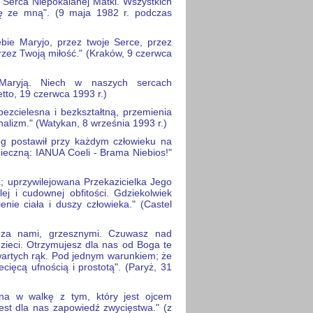
 Serca Niepokalanej Matki. Wszystkich
ię ze mną". (9 maja 1982 r. podczas
ebie Maryjo, przez twoje Serce, przez
przez Twoją miłość." (Kraków, 9 czerwca
 Maryją. Niech w naszych sercach
etto, 19 czerwca 1993 r.)
bezcielesna i bezkształtną, przemienia
nalizm." (Watykan, 8 września 1993 r.)
Bóg postawił przy każdym człowieku na
ieczną: IANUA Coeli - Brama Niebios!"
; uprzywilejowana Przekazicielka Jego
ej i cudownej obfitości. Gdziekolwiek
nie ciała i duszy człowieka." (Castel
 za nami, grzesznymi. Czuwasz nad
ieci. Otrzymujesz dla nas od Boga te
twartych rąk. Pod jednym warunkiem; że
cięcą ufnością i prostotą". (Paryż, 31
na w walkę z tym, który jest ojcem
est dla nas zapowiedź zwycięstwa." (z