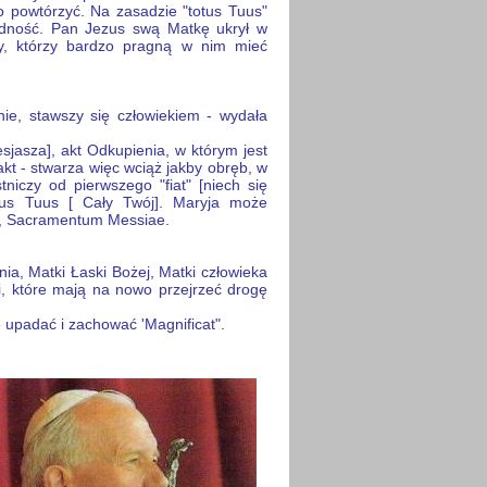
o powtórzyć. Na zasadzie "totus Tuus"
jedność. Pan Jezus swą Matkę ukrył w
y, którzy bardzo pragną w nim mieć
ie, stawszy się człowiekiem - wydała
jasza], akt Odkupienia, w którym jest
t - stwarza więc wciąż jakby obręb, w
niczy od pierwszego "fiat" [niech się
Totus Tuus [ Cały Twój]. Maryja może
la, Sacramentum Messiae.
nia, Matki Łaski Bożej, Matki człowieka
i, które mają na nowo przejrzeć drogę
e upadać i zachować 'Magnificat".