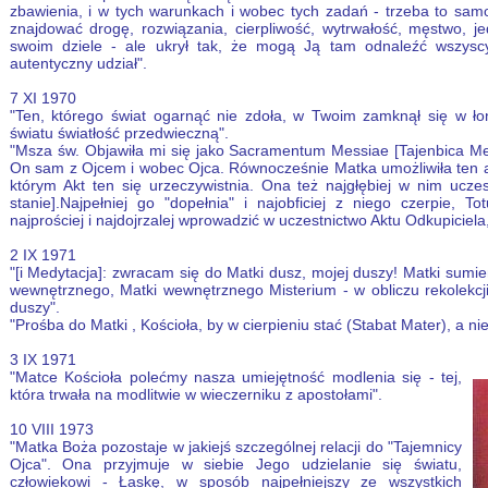
zbawienia, i w tych warunkach i wobec tych zadań - trzeba to sam
znajdować drogę, rozwiązania, cierpliwość, wytrwałość, męstwo, 
swoim dziele - ale ukrył tak, że mogą Ją tam odnaleźć wszysc
autentyczny udział".
7 XI 1970
"Ten, którego świat ogarnąć nie zdoła, w Twoim zamknął się w łon
światu światłość przedwieczną".
"Msza św. Objawiła mi się jako Sacramentum Messiae [Tajenbica Mes
On sam z Ojcem i wobec Ojca. Równocześnie Matka umożliwiła ten ak
którym Akt ten się urzeczywistnia. Ona też najgłębiej w nim uczest
stanie].Najpełniej go "dopełnia" i najobficiej z niego czerpie, 
najprościej i najdojrzalej wprowadzić w uczestnictwo Aktu Odkupicie
2 IX 1971
"[i Medytacja]: zwracam się do Matki dusz, mojej duszy! Matki sumie
wewnętrznego, Matki wewnętrznego Misterium - w obliczu rekolekcj
duszy".
"Prośba do Matki , Kościoła, by w cierpieniu stać (Stabat Mater), a ni
3 IX 1971
"Matce Kościoła polećmy nasza umiejętność modlenia się - tej,
która trwała na modlitwie w wieczerniku z apostołami".
10 VIII 1973
"Matka Boża pozostaje w jakiejś szczególnej relacji do "Tajemnicy
Ojca". Ona przyjmuje w siebie Jego udzielanie się światu,
człowiekowi - Łaskę, w sposób najpełniejszy ze wszystkich