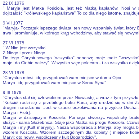
22 IX 1976
" Maryja jest Matka Kościoła, jest też Matką kapłanów. Nosi w 
dojrzałość "królewskiego kapłaństwa" To co dla niego istotne, znajduje
9 VII 1977
"Maryja- Początek lepszego świata: ten nowy wspaniały świat, który B
trwa i promieniuje, w którego krąg wchodzimy, aby stawać się nowymi
27 VI 1978
" W Nim jest wszystko'
Z Niego i przez Niego
Do tego Chrystusowego "wszystko" odnoszę moje małe "wszystko
moje, do Ciebie należy". Wszystko więc polecam - i za wszystko dzięku
28 VI 1978
"Chrystus mówi: idę przygotować wam miejsce w domu Ojca
Marya: idę przygotować wam miejsce w Sercu Syna".
9 III 1979
"Chrystus stał się człowiekiem przez Niewiastę, a wraz z tym przyszło
"Kościół rodzi się z przebitego boku Pana, aby urodzić się w dni Ze
drugim narodzeniu. Jest w czasie oczekiwania na przyjście Ducha 
Maryja i Piotr].
Maryja w dzisiejszym Kościele: Pomaga stworzyć wspólnotę bra
służyć - sama Służebnica. Staje jako Matka na progu Kościoła. Czuw
Maryja i my.[Kult maryjny]. Nasza współpraca z Maryja, aby mogła by
wzorem Kościoła. Wzorem szczególnym dla kobiety ( miejsce kobiet
Maryi: oto nowy, współczesny kult Bogarodzicy".