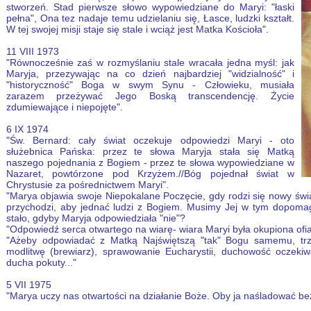
stworzeń. Stad pierwsze słowo wypowiedziane do Maryi: "łaski
pełna", Ona tez nadaje temu udzielaniu się, Łasce, ludzki kształt.
W tej swojej misji staje się stale i wciąż jest Matka Kościoła".
11 VIII 1973
"Równocześnie zaś w rozmyślaniu stale wracała jedna myśl: jak
Maryja, przezywając na co dzień najbardziej "widzialność" i
"historyczność" Boga w swym Synu - Człowieku, musiała
zarazem przeżywać Jego Boską transcendencję. Życie
zdumiewające i niepojęte".
6 IX 1974
"Św. Bernard: cały świat oczekuje odpowiedzi Maryi - oto
służebnica Pańska: przez te słowa Maryja stała się Matką
naszego pojednania z Bogiem - przez te słowa wypowiedziane w
Nazaret, powtórzone pod Krzyżem.//Bóg pojednał świat w
Chrystusie za pośrednictwem Maryi".
"Marya objawia swoje Niepokalane Poczęcie, gdy rodzi się nowy św
przychodzi, aby jednać ludzi z Bogiem. Musimy Jej w tym dopomag
stało, gdyby Maryja odpowiedziała "nie"?
"Odpowiedź serca otwartego na wiarę- wiara Maryi była okupiona ofia
"Ażeby odpowiadać z Matką Najświętszą "tak" Bogu samemu, tr
modlitwę (brewiarz), sprawowanie Eucharystii, duchowość oczeki
ducha pokuty..."
5 VII 1975
"Marya uczy nas otwartości na działanie Boże. Oby ja naśladować bez