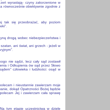
 zeń wyrastają- czyny zakorzenione w
), a równocześnie obiektywnie zgodnie z
j tak się przeobrażać, aby poziom
eki".
edyną drogą wobec niebezpieczeństwa i
zatan, ani świat, ani grzech - jeżeli w
ryjnym".
kogo nie sądzi, lecz cały sąd zostawił
lenia i Odkupienia ów sąd przez Słowo
sądem" człowieka i ludzkości: osąd w
polecam i nieustannie zawierzam moje
iwanie, dokąd Opatrzności Bożej będzie
polecam Jej i zawierzam cała sprawę
 Na tym etapie uczestnictwa w dziele