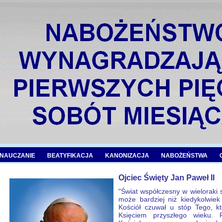
NAUCZANIE
BEATYFIKACJA
KANONIZACJA
NABOŻEŃSTWA
Ojciec Święty Jan Paweł II
"Świat współczesny w wieloraki 
może bardziej niż kiedykolwiek
Kościół czuwał u stóp Tego, k
Księciem przyszłego wieku.