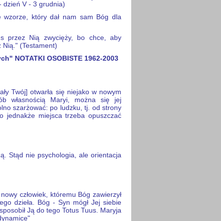
dzień V - 3 grudnia)
e wzorze, który dał nam sam Bóg dla
tus przez Nią zwycięży, bo chce, aby
 Nią." (Testament)
ych" NOTATKI OSOBISTE 1962-2003
ały Twój] otwarła się niejako w nowym
ób własnością Maryi, można się jej
no szarżować: po ludzku, tj. od strony
o jednakże miejsca trzeba opuszczać
 Stąd nie psychologia, ale orientacja
, nowy człowiek, któremu Bóg zawierzył
ego dzieła. Bóg - Syn mógł Jej siebie
ysposobił Ją do tego Totus Tuus. Maryja
 dynamice"