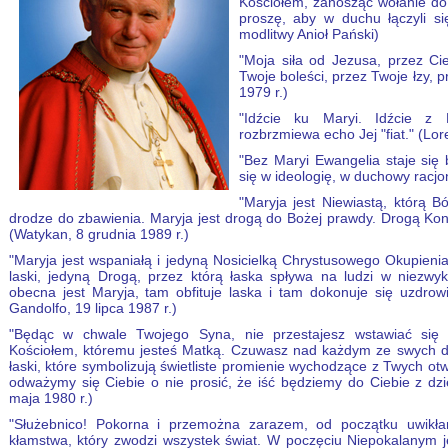
Kościołem, zanosząc wołanie do
proszę, aby w duchu łączyli s
modlitwy Anioł Pański)
"Moja siła od Jezusa, przez Ci
Twoje boleści, przez Twoje łzy, 
1979 r.)
"Idźcie ku Maryi. Idźcie z
rozbrzmiewa echo Jej "fiat." (Lor
"Bez Maryi Ewangelia staje się 
się w ideologię, w duchowy racjo
"Maryja jest Niewiastą, którą 
drodze do zbawienia. Maryja jest drogą do Bożej prawdy. Drogą Kon
(Watykan, 8 grudnia 1989 r.)
"Maryja jest wspaniałą i jedyną Nosicielką Chrystusowego Okupienia
laski, jedyną Drogą, przez którą łaska spływa na ludzi w niezwykl
obecna jest Maryja, tam obfituje laska i tam dokonuje się uzdrowie
Gandolfo, 19 lipca 1987 r.)
"Będąc w chwale Twojego Syna, nie przestajesz wstawiać się
Kościołem, któremu jesteś Matką. Czuwasz nad każdym ze swych dz
łaski, które symbolizują świetliste promienie wychodzące z Twych o
odważymy się Ciebie o nie prosić, że iść będziemy do Ciebie z dzie
maja 1980 r.)
"Służebnico! Pokorna i przemożna zarazem, od początku uwikła
kłamstwa, który zwodzi wszystek świat. W poczęciu Niepokalanym j