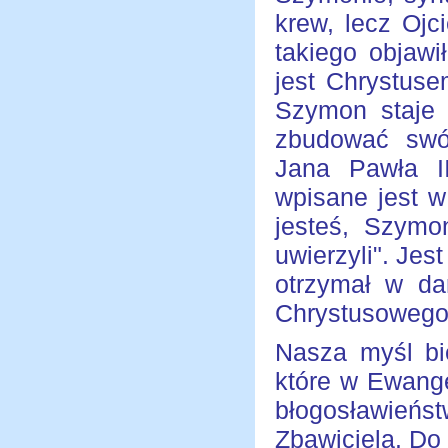
krew, lecz Ojc
takiego objawi
jest Chrystus
Szymon staje 
zbudować swój
Jana Pawła II
wpisane jest w
jesteś, Szymon
uwierzyli". Jes
otrzymał w da
Chrystusowego
Nasza myśl bi
które w Ewange
błogosławieńs
Zbawiciela. Do