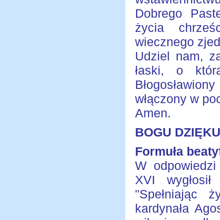
Dobrego Paste
życia chrześ
wiecznego zjed
Udziel nam, za
łaski, o któ
Błogosławion
włączony w poc
Amen.
BOGU DZIĘKU
Formuła beaty
W odpowiedzi
XVI wygłosił 
"Spełniając ż
kardynała Agos