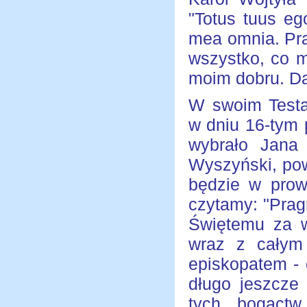
"Totus tuus eg
mea omnia. Pra
wszystko, co m
moim dobru. Da
W swoim Testa
w dniu 16-tym 
wybrało Jana 
Wyszyński, po
będzie w prowa
czytamy: "Prag
Świętemu za w
wraz z całym
episkopatem - 
długo jeszcze
tych bogactw