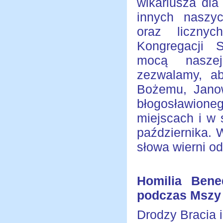
wikariusza dla 
innych naszy
oraz liczny
Kongregacji 
mocą naszej
zezwalamy, a
Bożemu, Janowi
błogosławioneg
miejscach i w
października. 
słowa wierni od
Homilia Bene
podczas Mszy Ś
Drodzy Bracia i