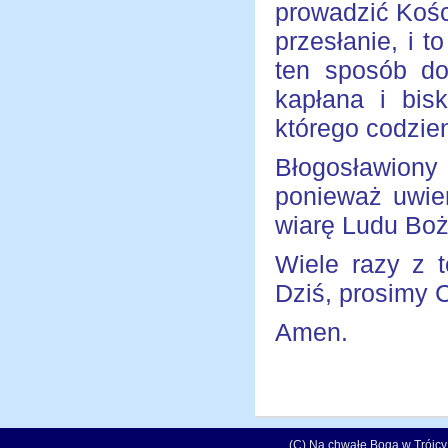
prowadzić Kośc
przesłanie, i t
ten sposób do
kapłana i bis
którego codzien
Błogosławiony
ponieważ uwier
wiarę Ludu Bo
Wiele razy z t
Dziś, prosimy 
Amen.
(C) Na chwałę Boga w Trójcy