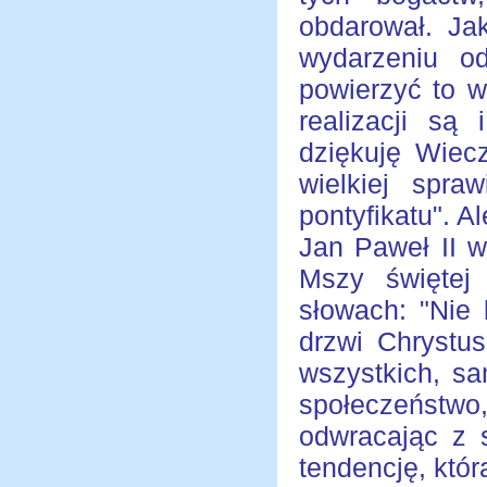
obdarował. Ja
wydarzeniu o
powierzyć to w
realizacji są
dziękuję Wiec
wielkiej spr
pontyfikatu". A
Jan Paweł II w
Mszy świętej
słowach: "Nie 
drzwi Chrystus
wszystkich, sa
społeczeństwo,
odwracając z s
tendencję, któ