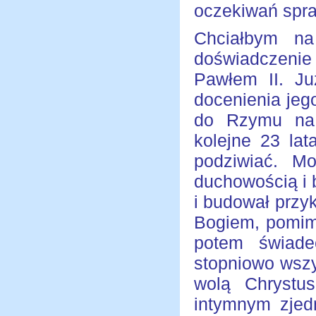
oczekiwań spra
Chciałbym na
doświadczenie
Pawłem II. Ju
docenienia jeg
do Rzymu na 
kolejne 23 la
podziwiać. M
duchowością i 
i budował przyk
Bogiem, pomimo
potem świade
stopniowo wszy
wolą Chrystu
intymnym zjed