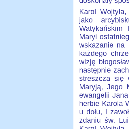
doskonały spos
Karol Wojtyła
jako arcybis
Watykańskim I
Maryi ostatnie
wskazanie na 
każdego chrześ
wizję błogosła
następnie zach
streszcza się
Maryją, Jego 
ewangelii Jana
herbie Karola W
u dołu, i zawo
zdaniu św. Lu
Karol Wojtyła