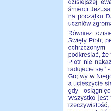
dzisiejszej ew
śmierci Jezusa,
na początku Dz
uczniów zgroma
Również dzisi
Święty Piotr, 
ochrzczonym 
podkreślać, że
Piotr nie naka
radujecie się" -
Go; wy w Niego 
a ucieszycie s
gdy osiągnię
Wszystko jest 
rzeczywistość