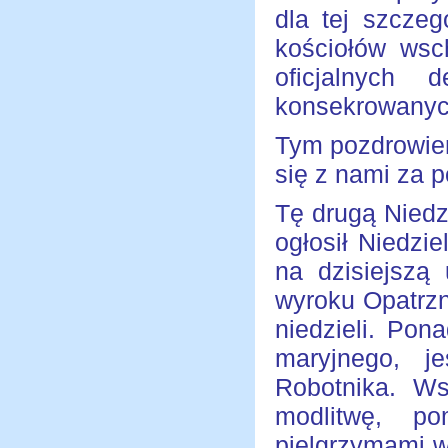
dla tej szczeg
kościołów wsch
oficjalnych 
konsekrowanych
Tym pozdrowien
się z nami za p
Tę drugą Niedz
ogłosił Niedzi
na dzisiejszą
wyroku Opatrzn
niedzieli. Pon
maryjnego, j
Robotnika. Ws
modlitwę, p
pielgrzymami w 