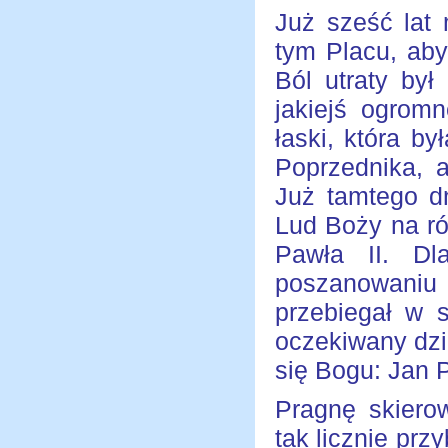
Już sześć lat 
tym Placu, aby
Ból utraty był
jakiejś ogromn
łaski, która 
Poprzednika, a
Już tamtego d
Lud Boży na r
Pawła II. Dl
poszanowaniu p
przebiegał w 
oczekiwany dzi
się Bogu: Jan P
Pragnę skiero
tak licznie prz