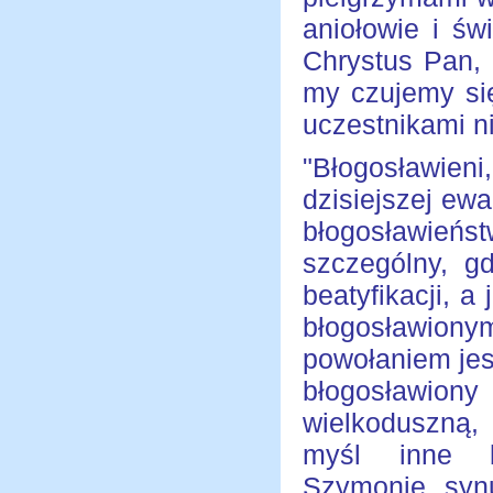
aniołowie i św
Chrystus Pan, 
my czujemy si
uczestnikami nie
"Błogosławien
dzisiejszej ew
błogosławie
szczególny, g
beatyfikacji, a
błogosławio
powołaniem jest
błogosławio
wielkoduszną,
myśl inne bł
Szymonie, synu