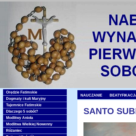
Orędzie Fatimskie
NAUCZANIE
BEATYFIKACJ
Dogmaty i kult Maryjny
Tajemnice Fatimskie
SANTO SUBI
Dlaczego 5 sobót?
Modlitwy Anioła
Modlitwa Wielkiej Nowenny
Różaniec