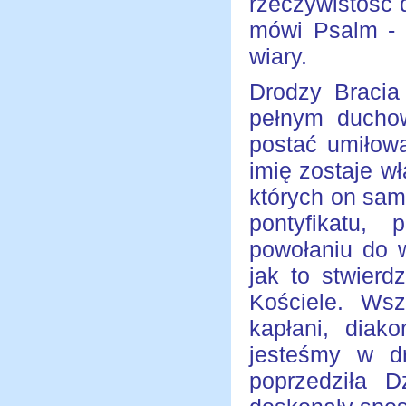
rzeczywistość 
mówi Psalm - 
wiary.
Drodzy Bracia
pełnym duchow
postać umiłow
imię zostaje w
których on sam
pontyfikatu
powołaniu do w
jak to stwier
Kościele. Ws
kapłani, diako
jesteśmy w dr
poprzedziła D