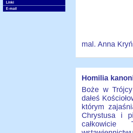
Linki
E-mail
mal. Anna Kry
Homilia kanoni
Boże w Trójcy
dałeś Kościoło
którym zajaśn
Chrystusa i p
całkowicie
wstawiennict