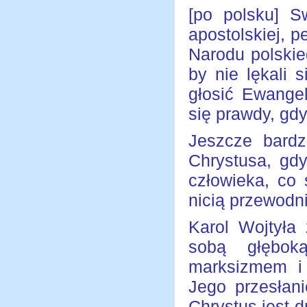
[po polsku] S
apostolskiej, p
Narodu polskie
by nie lękali 
głosić Ewange
się prawdy, gd
Jeszcze bardz
Chrystusa, gd
człowieka, co 
nicią przewodn
Karol Wojtyła 
sobą głęboką
marksizmem i 
Jego przesłani
Chrystus jest d