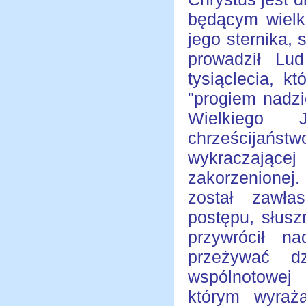
będącym wielk
jego sternika,
prowadził Lu
tysiąclecia, 
"progiem nadzi
Wielkiego 
chrześcijańs
wykraczające
zakorzenionej.
został zawła
postępu, słusz
przywrócił n
przeżywać d
wspólnotowej 
którym wyraża