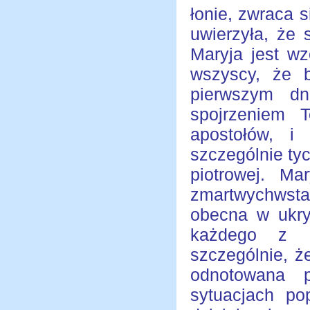
łonie, zwraca s
uwierzyła, że 
Maryja jest w
wszyscy, że 
pierwszym dn
spojrzeniem T
apostołów, i
szczególnie tyc
piotrowej. M
zmartwychwsta
obecna w ukryc
każdego z u
szczególnie, 
odnotowana 
sytuacjach po