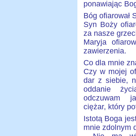
ponawiając Bogu
Bóg ofiarował 
Syn Boży ofia
za nasze grzech
Maryja ofiar
zawierzenia.
Co dla mnie zn
Czy w mojej of
dar z siebie, 
oddanie życi
odczuwam ja
ciężar, który p
Istotą Boga jes
mnie zdolnym do