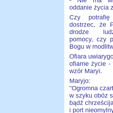
- Nie ma wię
oddanie życia z
Czy potrafi
dostrzec, że 
drodze ludz
pomocy, czy po
Bogu w modlitw
Ofiara uwiarygo
ofiarne życie 
wzór Maryi.
Maryjo:
"Ogromna czart
w szyku obóz si
bądź chrześcij
i port nieomylny