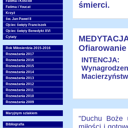
Fatima i Kościół
śmierci.
Fatima i Youcat
Krzyż
św. Jan Paweł II
Ojciec święty Franciszek
Ojciec święty Benedykt XVI
MEDYTACJA 
Cytaty
Ofiarowanie
Rok Miłosierdzia 2015-2016
Rozważania 2017
INTENCJA:
Rozważania 2016
Rozważania 2015
Wynagrodz
Rozważania 2014
Macierzyństw
Rozważania 2013
Rozważania 2012
Rozważania 2011
Rozważania 2010
Rozważania 2009
Maryjnym szlakiem
"Duchu Boże u
Bibliografia
miłości i goto