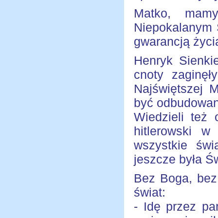
Matko, mam
Niepokalanym 
gwarancją życi
Henryk Sienki
cnoty zaginęł
Najświętszej 
być odbudowan
Wiedzieli też
hitlerowski 
wszystkie świ
jeszcze była Ś
Bez Boga, bez 
świat:
- Idę przez p