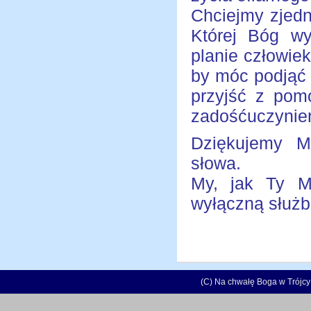
Chciejmy zjedn
Której Bóg w
planie człowie
by móc podjąć 
przyjść z pom
zadośćuczynie
Dziękujemy M
słowa.
My, jak Ty M
wyłączną służb
(C) Na chwałę Boga w Trójcy