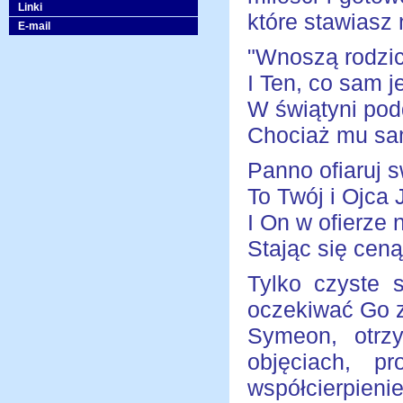
Linki
które stawiasz 
E-mail
"Wnoszą rodzi
I Ten, co sam j
W świątyni pod
Chociaż mu sam
Panno ofiaruj s
To Twój i Ojca 
I On w ofierze 
Stając się ceną
Tylko czyste 
oczekiwać Go z
Symeon, otrzy
objęciach, p
współcierpieni