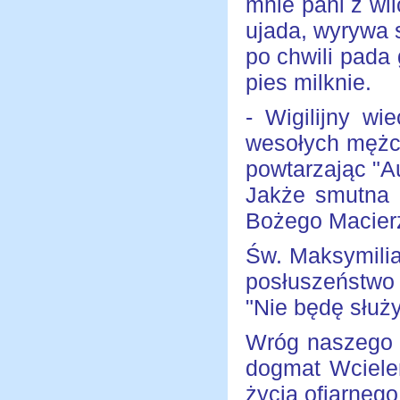
mnie pani z wi
ujada, wyrywa 
po chwili pada
pies milknie.
- Wigilijny wi
wesołych mężcz
powtarzając "Aus
Jakże smutna t
Bożego Macierz
Św. Maksymili
posłuszeństwo
"Nie będę służy
Wróg naszego 
dogmat Wciele
życia ofiarnego