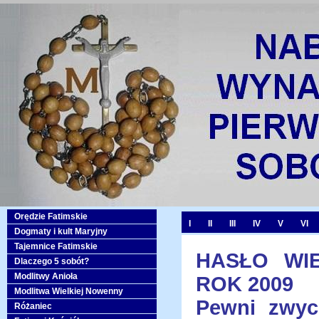
Orędzie Fatimskie
I
II
III
IV
V
VI
Dogmaty i kult Maryjny
Tajemnice Fatimskie
HASŁO WIE
Dlaczego 5 sobót?
Modlitwy Anioła
ROK 2009
Modlitwa Wielkiej Nowenny
Pewni zwyci
Różaniec