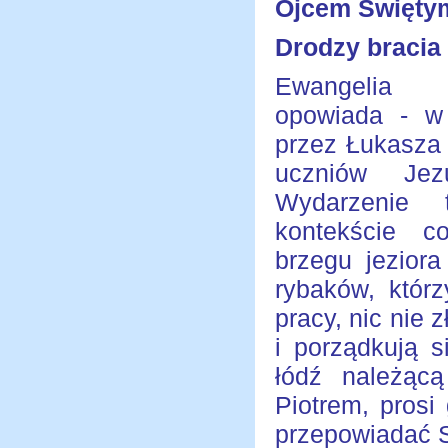
Ojcem Święty
Drodzy bracia 
Ewangelia dz
opowiada - w 
przez Łukasza 
uczniów Je
Wydarzenie
kontekście c
brzegu jeziora 
rybaków, którz
pracy, nic nie 
i porządkują s
łódź należąc
Piotrem, prosi
przepowiadać Sł