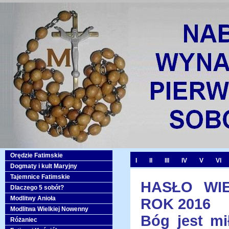
Orędzie Fatimskie
I
II
III
IV
V
VI
Dogmaty i kult Maryjny
Tajemnice Fatimskie
HASŁO WIE
Dlaczego 5 sobót?
Modlitwy Anioła
ROK 2016
Modlitwa Wielkiej Nowenny
Bóg jest mi
Różaniec