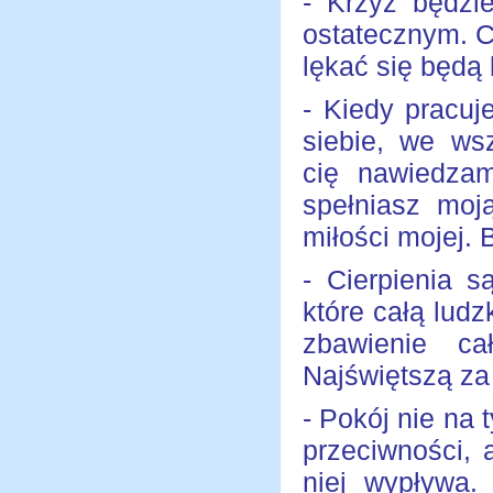
- Krzyż będzi
ostatecznym. Ci
lękać się będą 
- Kiedy pracu
siebie, we wsz
cię nawiedza
spełniasz moj
miłości mojej. B
- Cierpienia s
które całą lud
zbawienie ca
Najświętszą za
- Pokój nie na
przeciwności, a
niej wypływa.