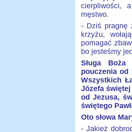
cierpliwości,
męstwo.
- Dziś pragnę
krzyżu, wołaj
pomagać zbawi
bo jesteśmy je
Sługa Boża 
pouczenia od 
Wszystkich Ł
Józefa świętej
od Jezusa, św
świętego Pawła
Oto słowa Mar
- Jakież dobro