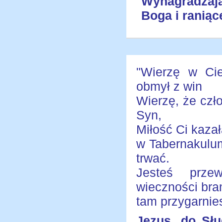
Wynagradzają
Boga i raniąc
"Wierzę w Ci
obmył z win
Wierzę, że czł
Syn,
Miłość Ci kazał
w Tabernakulu
trwać.
Jesteś prze
wieczności bra
tam przygarnies
Jezus, do Sł