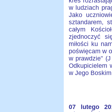
kres rozrastają
w ludziach pra
Jako uczniowi
sztandarem, s
całym Kościo
zjednoczyć s
miłości ku nam
poświęcam w of
w prawdzie" (J
Odkupicielem w
w Jego Boskim 
07 lutego 20