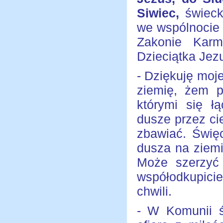
Siwiec,
świecki
we wspólnocie 
Zakonie Karm
Dzieciątka Jez
- Dziękuję moj
ziemię, żem p
którymi się 
dusze przez ci
zbawiać. Świę
dusza na ziemi
Może szerzyć
współodkupici
chwili.
- W Komunii ś