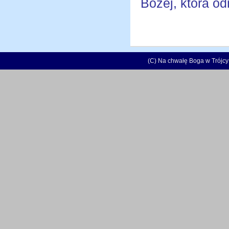
Bożej, która od
(C) Na chwałę Boga w Trójcy