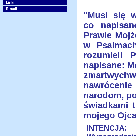
Linki
E-mail
"Musi się w
co napisa
Prawie Mojż
w Psalmach
rozumieli 
napisane: Me
zmartwychws
nawrócenie 
narodom, po
świadkami t
mojego Ojca"
INTENCJA: