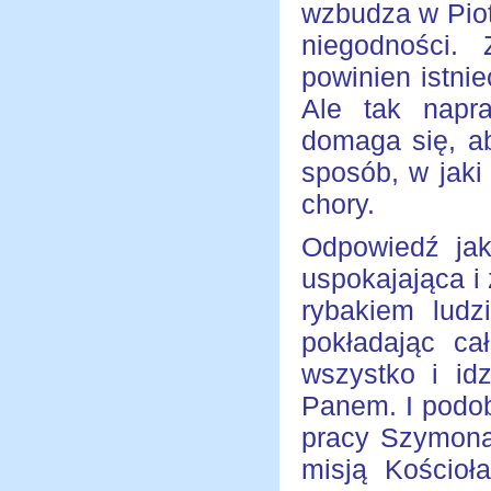
wzbudza w Piot
niegodności.
powinien istni
Ale tak napra
domaga się, ab
sposób, w jaki 
chory.
Odpowiedź jak
uspokajająca i
rybakiem ludz
pokładając ca
wszystko i id
Panem. I podob
pracy Szymona.
misją Kościoł