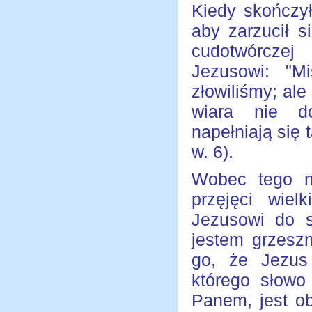
Kiedy skończy
aby zarzucił s
cudotwórcze
Jezusowi: "M
złowiliśmy; ale
wiara nie do
napełniają się t
w. 6).
Wobec tego na
przęjęci wie
Jezusowi do 
jestem grzesz
go, że Jezus 
którego słowo
Panem, jest ob