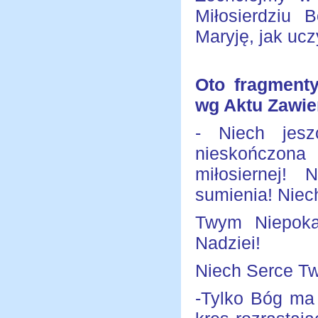
Miłosierdziu 
Maryję, jak ucz
Oto fragmenty
wg Aktu Zawier
- Niech jesz
nieskończon
miłosiernej!
sumienia! Niec
Twym Niepokal
Nadziei!
Niech Serce Tw
-Tylko Bóg ma