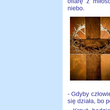
ofiarę z miłoś
niebo.
- Gdyby człowi
się działa, bo 