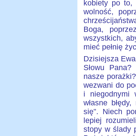
kobiety po to
wolność, popr
chrześcijańst
Boga, poprzez
wszystkich, ab
mieć pełnię życ
Dzisiejsza Ewa
Słowu Pana? 
nasze porażki
wezwani do poc
i niegodnymi 
własne błędy,
się". Niech p
lepiej rozumi
stopy w ślady 