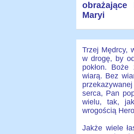
obrażające
Maryi
Trzej Mędrcy, 
w drogę, by o
pokłon. Boże 
wiarą. Bez wia
przekazywanej
serca, Pan pop
wielu, tak, j
wrogością Hero
Jakże wiele ła