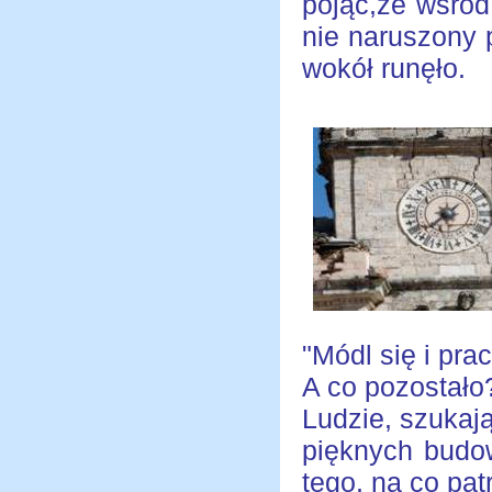
pojąć,że wśród 
nie naruszony 
wokół runęło.
"Módl się i prac
A co pozostało
Ludzie, szukaj
pięknych budow
tego, na co pat