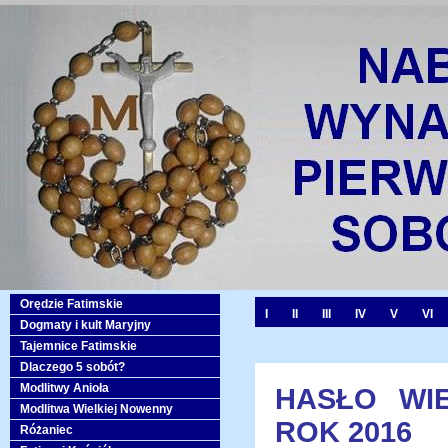
Orędzie Fatimskie
I
II
III
IV
V
VI
Dogmaty i kult Maryjny
Tajemnice Fatimskie
Dlaczego 5 sobót?
Modlitwy Anioła
HASŁO WIE
Modlitwa Wielkiej Nowenny
ROK 2016
Różaniec