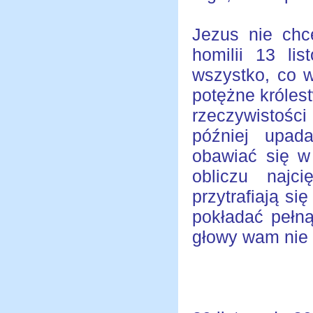
Jezus nie chc
homilii 13 li
wszystko, co w
potężne królest
rzeczywistośc
później upada
obawiać się w
obliczu najci
przytrafiają s
pokładać pełną
głowy wam nie 