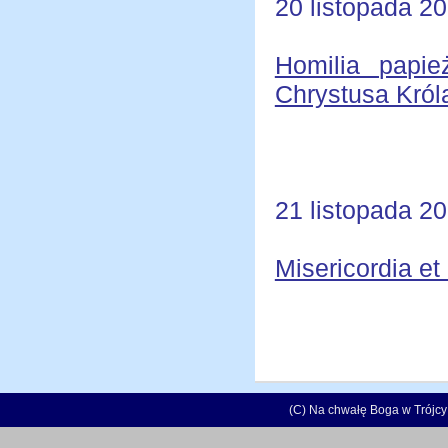
20 listopada 2
Homilia papi
Chrystusa Król
21 listopada 2
Misericordia et
(C) Na chwałę Boga w Trójcy