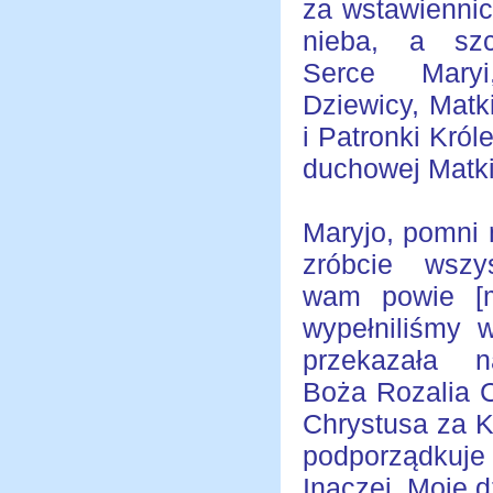
za wstawienni
nieba, a szc
Serce Maryi
Dziewicy, Matk
i Patronki Król
duchowej Matki
Maryjo, pomni 
zróbcie wszy
wam powie [
wypełniliśmy 
przekazała 
Boża Rozalia C
Chrystusa za K
podporządkuje
Inaczej, Moje d