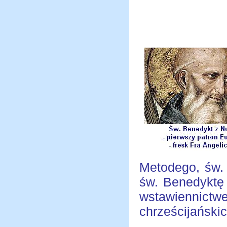
Metodego, św.
św. Benedyktę 
wstawienni
chrześcijańskic