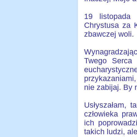
19 listopada
Chrystusa za K
zbawczej woli.
Wynagradzają
Twego Serca 
eucharystycz
przykazaniami,
nie zabijaj. By 
Usłyszałam, t
człowieka pra
ich poprowadz
takich ludzi, a